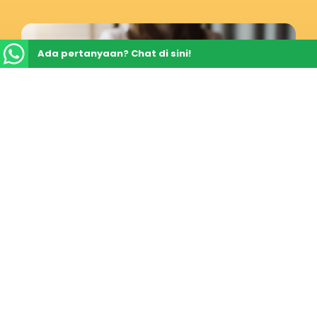
keuntungan semata. Pemimpin yang hebat dan
dicintai a
Ada pertanyaan? Chat di sini!
08 Sep 2025
Menciptakan Budaya Inovasi
Peran Pemimpin dalam Mendorong
Kreativitas
Menciptakan budaya inovasi sangat bergantung
pada peran pemimpin yang efektif dalam
mendorong kreativitas dan inovasi di lingkungan
kerja. Pemimpin